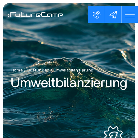
Home
/
Leistungen
/
Umweltbilanzierung
Umweltbilanzierung